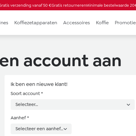
Gratis verzending vanaf 50 €
Gratis retourneren
Minimale bestelwaarde 20
ines
Koffiezetapparaten
Accessoires
Koffie
Promotie
een account aan
Ik ben een nieuwe klant!
Persoonlijke informatie
Soort account
*
Aanhef
*