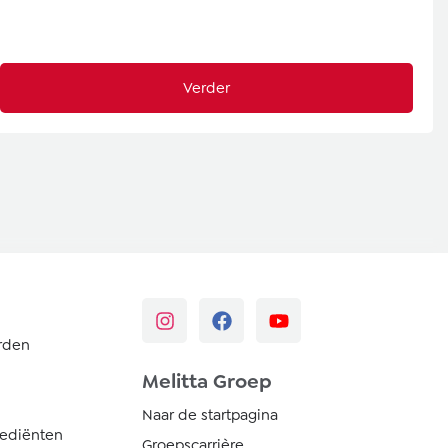
Verder
rden
Melitta Groep
Naar de startpagina
rediënten
Groepscarrière