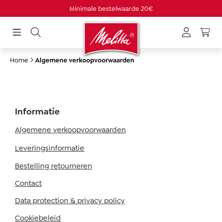
Minimale bestelwaarde 20€
hoofdinhoud
Home
Algemene verkoopvoorwaarden
Informatie
Algemene verkoopvoorwaarden
Leveringsinformatie
Bestelling retourneren
Contact
Data protection & privacy policy
Cookiebeleid