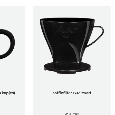
 kopjes)
Koffiefilter 1x4® zwart
€ 5,75*