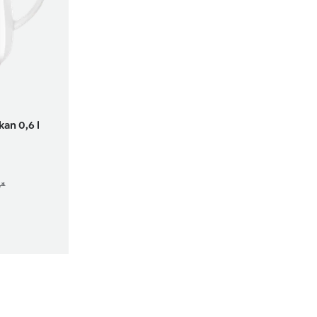
an 0,6 l
5*