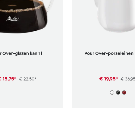
 Over-glazen kan 1 l
Pour Over-porseleinen k
 15,75*
€ 19,95*
€ 22,50*
€ 36,9