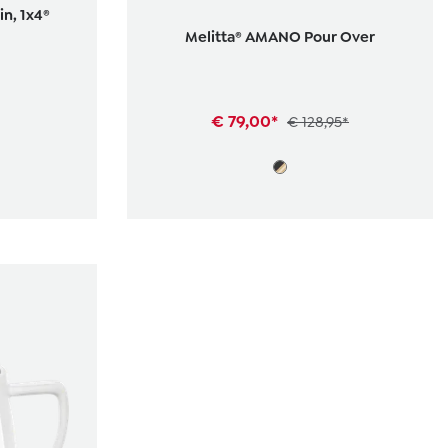
in, 1x4®
Melitta® AMANO Pour Over
€ 79,00*
€ 128,95*