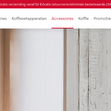
Gratis verzending vanaf 50 €
Gratis retourneren
Minimale bestelwaarde 20
ines
Koffiezetapparaten
Accessoires
Koffie
Promotie