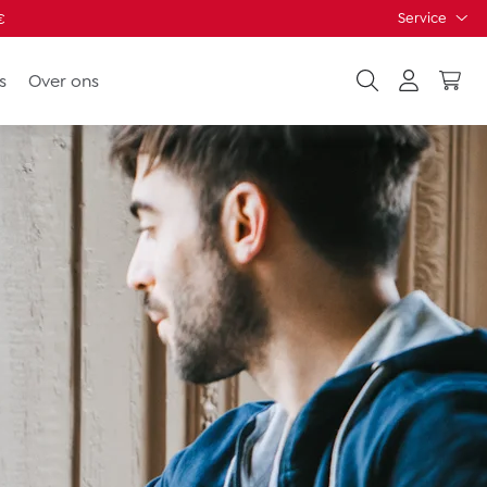
Service
€
s
Over ons