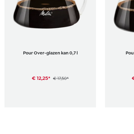
Pour Over-glazen kan 0,7 l
Pour
€ 12,25*
€
€ 17,50*