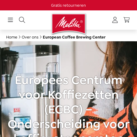
Gratis retourneren
hoofdinhoud
Home
Over ons
European Coffee Brewing Center
Europees Centrum
voor Koffiezetten
(ECBC) –
Onderscheiding voor