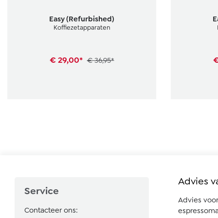
Gemiddelde 
Easy (Refurbished)
E
Koffiezetapparaten
€ 29,00*
€
€ 36,95*
Advies v
Service
Advies voo
Contacteer ons:
espressoma