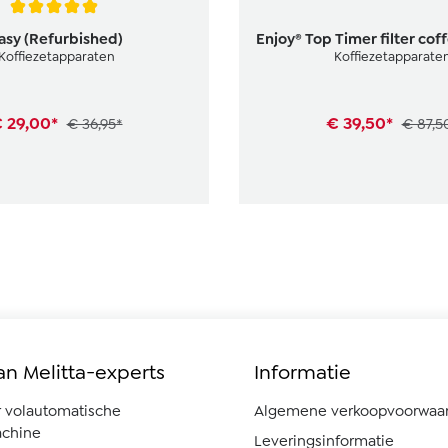
waardering van 5 van 5 sterren
asy (Refurbished)
Enjoy® Top Timer filter co
Koffiezetapparaten
Koffiezetapparate
 29,00*
€ 39,50*
€ 36,95*
€ 87,5
an Melitta-experts
Informatie
r volautomatische
Algemene verkoopvoorwaa
chine
Leveringsinformatie