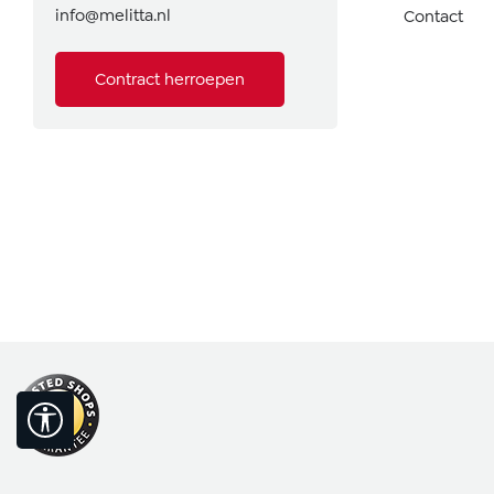
info@melitta.nl
Contact
Contract herroepen
Toon werkbalk