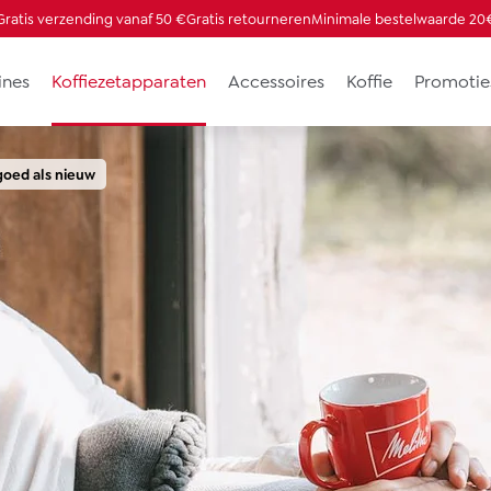
Gratis verzending vanaf 50 €
Gratis retourneren
Minimale bestelwaarde 20
ines
Koffiezetapparaten
Accessoires
Koffie
Promotie
goed als nieuw