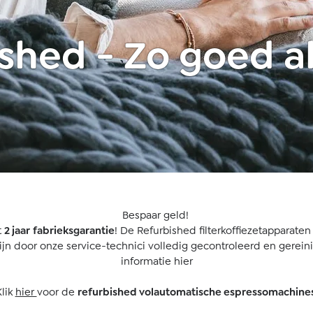
shed - Zo goed a
Bespaar geld!
t
2 jaar
fabrieksgarantie
! De Refurbished filterkoffiezetapparate
zijn door onze service-technici volledig gecontroleerd en gereini
informatie hier
Klik
hier
voor de
refurbished volautomatische espressomachine