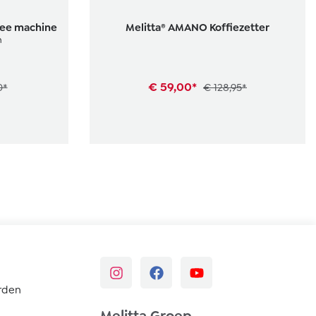
ffee machine
Melitta® AMANO Koffiezetter
n
€ 59,00*
0*
€ 128,95*
rden
Melitta Groep