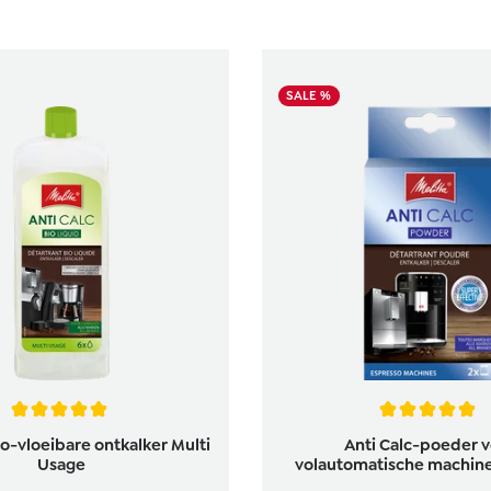
SALE %
waardering van 5 van 5 sterren
Gemiddelde waardering van 
io-vloeibare ontkalker Multi
Anti Calc-poeder 
Usage
volautomatische machines