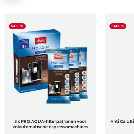
SALE %
SALE %
Gemiddelde 
3 x PRO AQUA-filterpatronen voor
Anti Calc B
volautomatische espressomachines