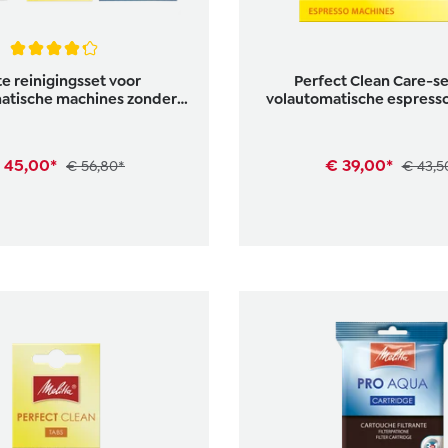
waardering van 4.3 van 5 sterren
e reinigingsset voor
Perfect Clean Care-se
atische machines zonder
volautomatische espress
melksysteem
 45,00*
€ 39,00*
€ 56,80*
€ 43,5