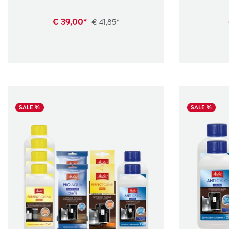
€ 39,00*
€ 41,85*
SALE %
SALE %