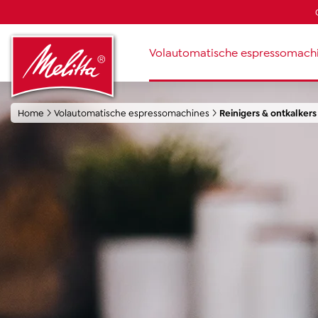
oekopdracht
Ga naar de hoofdnavigatie
Volautomatische espressomach
Home
Volautomatische espressomachines
Reinigers & ontkalkers