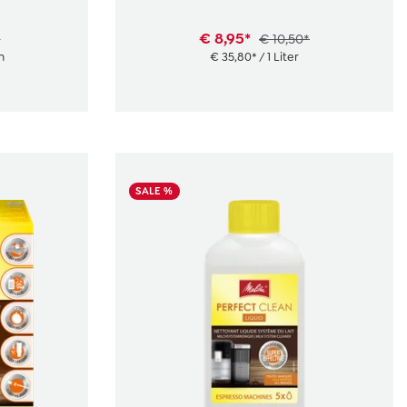
€ 8,95*
*
€ 10,50*
m
€ 35,80* / 1 Liter
SALE %