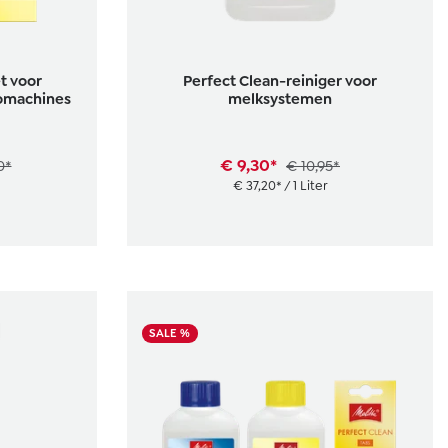
t voor
Perfect Clean-reiniger voor
omachines
melksystemen
€ 9,30*
0*
€ 10,95*
€ 37,20* / 1 Liter
SALE %