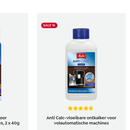
SALE %
5 van 5 sterren
Gemiddelde waardering van 4.8 van 5 sterr
voor
Anti Calc-vloeibare ontkalker voor
, 2 x 40g
volautomatische machines