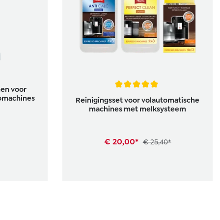
en voor
Gemiddelde waardering van 5 van 5 sterren
omachines
Reinigingsset voor volautomatische
machines met melksysteem
€ 20,00*
€ 25,40*