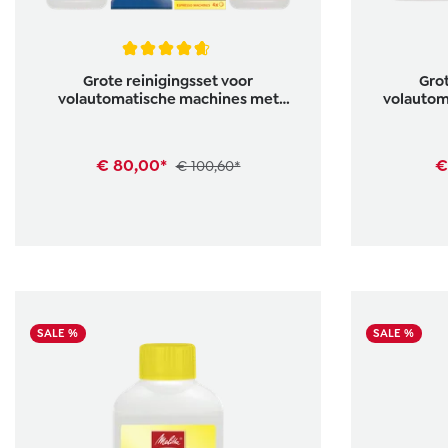
Gemiddelde waardering van 4.6 van 5 sterren
Gemiddelde 
Grote reinigingsset voor
Grot
volautomatische machines met
volautom
melksysteem
€ 80,00*
€
€ 100,60*
SALE %
SALE %