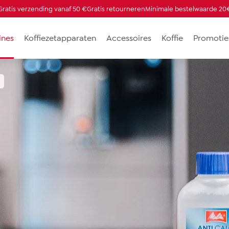
Gratis verzending vanaf 50 €
Gratis retourneren
Minimale bestelwaarde 20
ines
Koffiezetapparaten
Accessoires
Koffie
Promotie