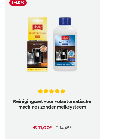
SALE %
Gemiddelde waardering van 5 van 5 sterren
Reinigingsset voor volautomatische
machines zonder melksysteem
€ 11,00*
€ 14,45*