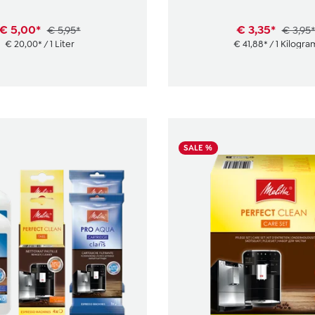
€ 5,00*
€ 3,35*
€ 5,95*
€ 3,95
€ 20,00* / 1 Liter
€ 41,88* / 1 Kilogra
SALE %