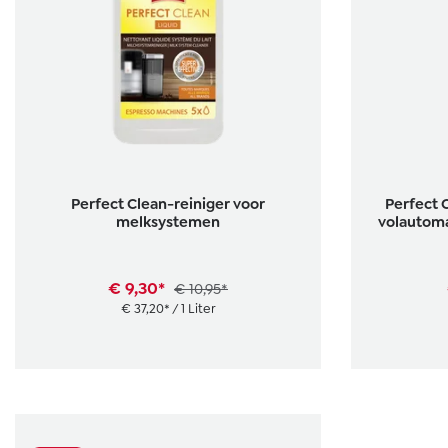
Perfect Clean-reiniger voor
Perfect 
melksystemen
volautom
€ 9,30*
€ 10,95*
€ 37,20* / 1 Liter