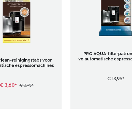
PRO AQUA-filterpatron
volautomatische espress
Clean-reinigingstabs voor
atische espressomachines
€ 13,95*
€ 3,60*
€ 3,95*