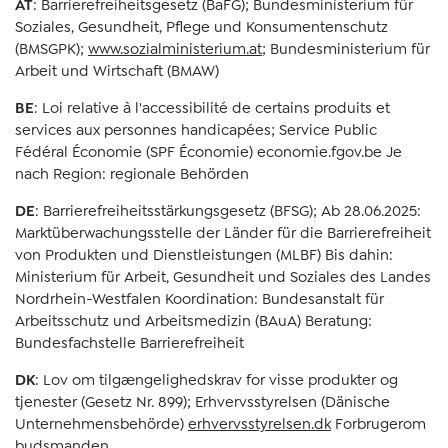
AT
: Barrierefreiheitsgesetz (BaFG); Bundesministerium für
Soziales, Gesundheit, Pflege und Konsumentenschutz
(BMSGPK);
www.sozialministerium.at
; Bundesministerium für
Arbeit und Wirtschaft (BMAW)
BE
: Loi relative à l'accessibilité de certains produits et
services aux personnes handicapées; Service Public
Fédéral Économie (SPF Économie) economie.fgov.be Je
nach Region: regionale Behörden
DE
: Barrierefreiheitsstärkungsgesetz (BFSG); Ab 28.06.2025:
Marktüberwachungsstelle der Länder für die Barrierefreiheit
von Produkten und Dienstleistungen (MLBF) Bis dahin:
Ministerium für Arbeit, Gesundheit und Soziales des Landes
Nordrhein-Westfalen Koordination: Bundesanstalt für
Arbeitsschutz und Arbeitsmedizin (BAuA) Beratung:
Bundesfachstelle Barrierefreiheit
DK
: Lov om tilgængelighedskrav for visse produkter og
tjenester (Gesetz Nr. 899); Erhvervsstyrelsen (Dänische
Unternehmensbehörde)
erhvervsstyrelsen.dk
Forbrugerom
budsmanden