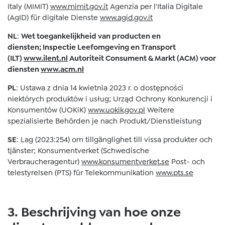
Italy (MIMIT)
www.mimit.gov.it
Agenzia per l'Italia Digitale
(AgID) für digitale Dienste
www.agid.gov.it
NL
:
Wet toegankelijkheid van producten en
diensten; Inspectie Leefomgeving en Transport
(ILT)
www.ilent.nl
Autoriteit Consument & Markt (ACM) voor
diensten
www.acm.nl
PL
: Ustawa z dnia 14 kwietnia 2023 r. o dostępności
niektórych produktów i usług; Urząd Ochrony Konkurencji i
Konsumentów (UOKiK)
www.uokik.gov.pl
Weitere
spezialisierte Behörden je nach Produkt/Dienstleistung
SE
: Lag (2023:254) om tillgänglighet till vissa produkter och
tjänster; Konsumentverket (Schwedische
Verbraucheragentur)
www.konsumentverket.se
Post- och
telestyrelsen (PTS) für Telekommunikation
www.pts.se
3. Beschrijving van hoe onze