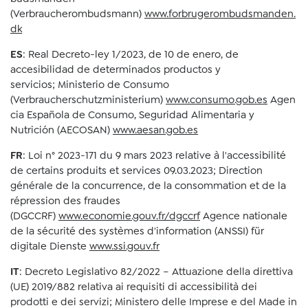
(Verbraucherombudsmann)
www.forbrugerombudsmanden.
dk
ES
: Real Decreto-ley 1/2023, de 10 de enero, de
accesibilidad de determinados productos y
servicios; Ministerio de Consumo
(Verbraucherschutzministerium)
www.consumo.gob.es
Agen
cia Española de Consumo, Seguridad Alimentaria y
Nutrición (AECOSAN)
www.aesan.gob.es
FR
: Loi n° 2023-171 du 9 mars 2023 relative à l'accessibilité
de certains produits et services 09.03.2023; Direction
générale de la concurrence, de la consommation et de la
répression des fraudes
(DGCCRF)
www.economie.gouv.fr/dgccrf
Agence nationale
de la sécurité des systèmes d'information (ANSSI) für
digitale Dienste
www.ssi.gouv.fr
IT
: Decreto Legislativo 82/2022 – Attuazione della direttiva
(UE) 2019/882 relativa ai requisiti di accessibilità dei
prodotti e dei servizi; Ministero delle Imprese e del Made in