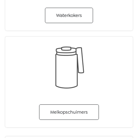
Waterkokers
Melkopschuimers