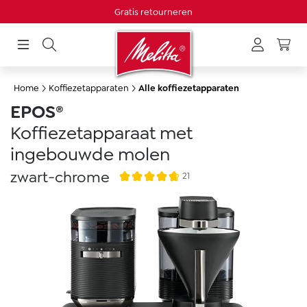
Minimale bestelwaarde 20€
Gratis retourneren
hoofdinhoud
Home
Koffiezetapparaten
Alle koffiezetapparaten
EPOS®
Koffiezetapparaat met
ingebouwde molen
zwart-chrome
21
Gemiddelde waardering van 4.6 van 5 s
Afbeeldingengalerij overslaan