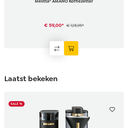
Melitta® AMANO Koffiezetter
€ 59,00*
€ 128,95*
Laatst bekeken
SALE %