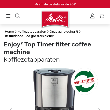
Minimale bestelwaarde 20€
hoofdinhoud
Home
Koffiezetapparaten
Onze aanbieding %
Refurbished - Zo goed als nieuw
Enjoy® Top Timer filter coffee
machine
Koffiezetapparaten
Afbeeldingengalerij overslaan