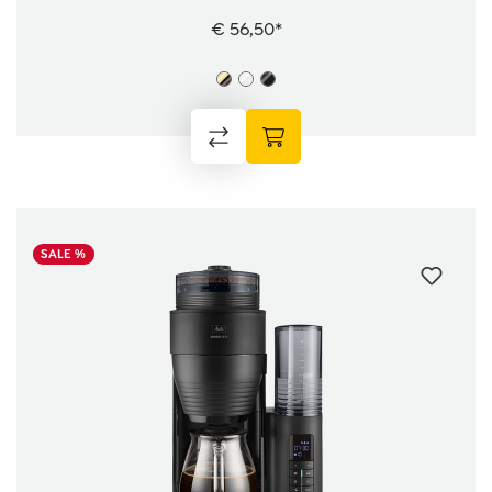
€ 56,50*
SALE %