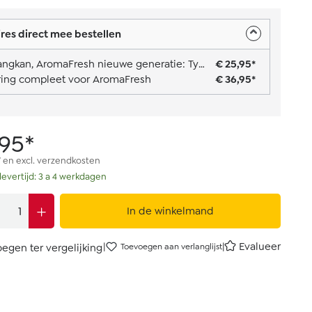
res direct mee bestellen
Vervangkan, AromaFresh nieuwe generatie: Type 1030-01/02 & 1030-05/06
€ 25,95*
ring compleet voor AromaFresh
€ 36,95*
,95*
W en excl. verzendkosten
levertijd: 3 a 4 werkdagen
In de winkelmand
|
|
Evalueer
egen ter vergelijking
Toevoegen aan verlanglijst