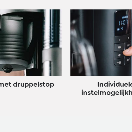
 met druppelstop
Individuel
instelmogelijk