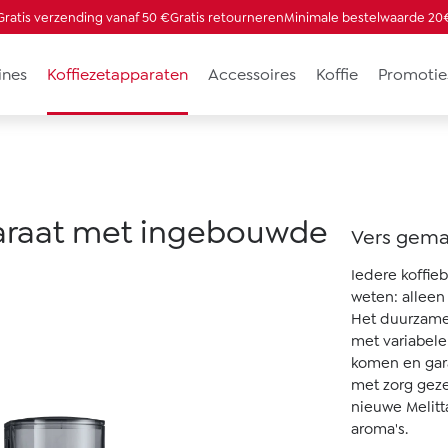
Gratis verzending vanaf 50 €
Gratis retourneren
Minimale bestelwaarde 20
ines
Koffiezetapparaten
Accessoires
Koffie
Promotie
araat met ingebouwde
Vers gema
Iedere koffie
weten: alleen
Het duurzame
met variabele
komen en gara
met zorg gezet
nieuwe Melitt
aroma's.