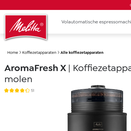
oekopdracht
Ga naar de hoofdnavigatie
Volautomatische espressomach
Home
Koffiezetapparaten
Alle koffiezetapparaten
AromaFresh X
|
Koffiezetapp
molen
Afbeeldingengalerij overslaan
51
Gemiddelde waardering van 4.3 van 5 sterren