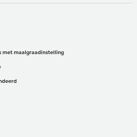
 met maalgraadinstelling
e
andeerd