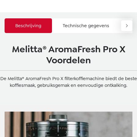
Beschrijving
Technische gegevens
Do
Melitta® AromaFresh Pro X
Voordelen
De Melitta® AromaFresh Pro X filterkoffiemachine biedt de beste
koffiesmaak, gebruiksgemak en eenvoudige ontkalking.