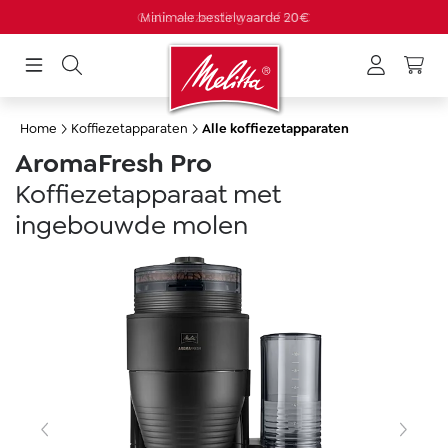
Gratis verzending vanaf 50 €
hoofdinhoud
Home
Koffiezetapparaten
Alle koffiezetapparaten
AromaFresh Pro
Koffiezetapparaat met
ingebouwde molen
Afbeeldingengalerij overslaan