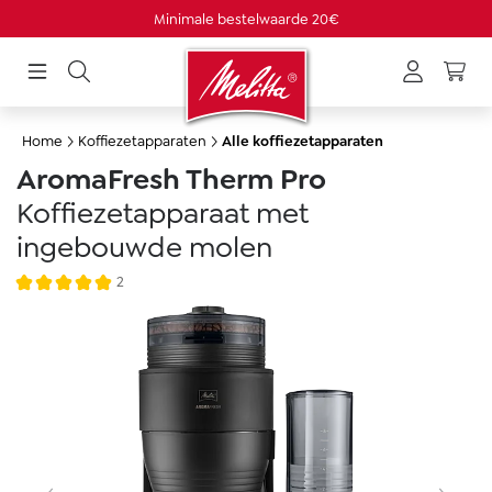
Gratis verzending vanaf 50 €
hoofdinhoud
Home
Koffiezetapparaten
Alle koffiezetapparaten
AromaFresh Therm Pro
Koffiezetapparaat met
ingebouwde molen
2
Gemiddelde waardering van 5 van 5 sterren
Afbeeldingengalerij overslaan