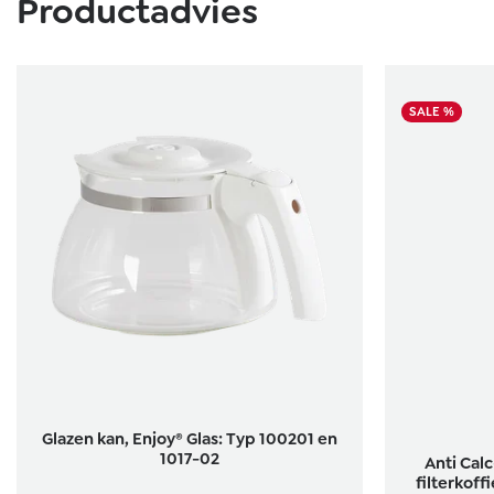
Productadvies
SALE %
Glazen kan, Enjoy® Glas: Typ 100201 en
1017-02
Anti Cal
filterkof