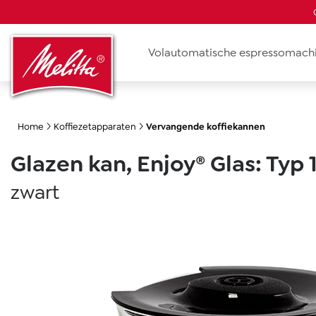
oekopdracht
Ga naar de hoofdnavigatie
Volautomatische espressomach
Home
Koffiezetapparaten
Vervangende koffiekannen
Glazen kan, Enjoy® Glas: Typ
zwart
Afbeeldingengalerij overslaan