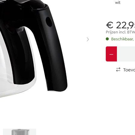
wit
€ 22,9
Prijzen incl. BT
Beschikbaar, 
Toevo