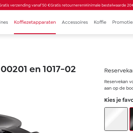
Gratis verzending vanaf 50 €
Gratis retourneren
Minimale bestelwaarde 20
ines
Koffiezetapparaten
Accessoires
Koffie
Promotie
 100201 en 1017-02
Reservekan
Reservekan vo
aan op de bod
Kies je fav