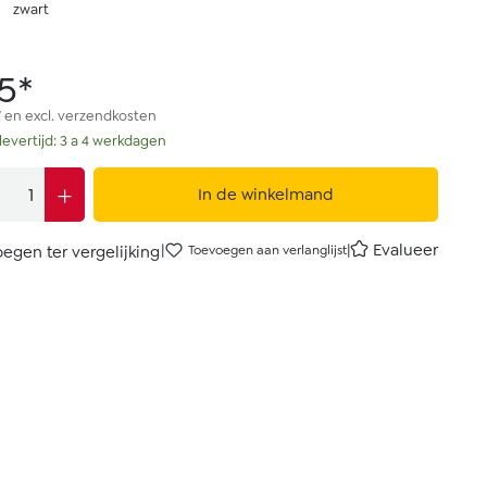
zwart
5*
W en excl. verzendkosten
levertijd: 3 a 4 werkdagen
In de winkelmand
|
|
Evalueer
egen ter vergelijking
Toevoegen aan verlanglijst