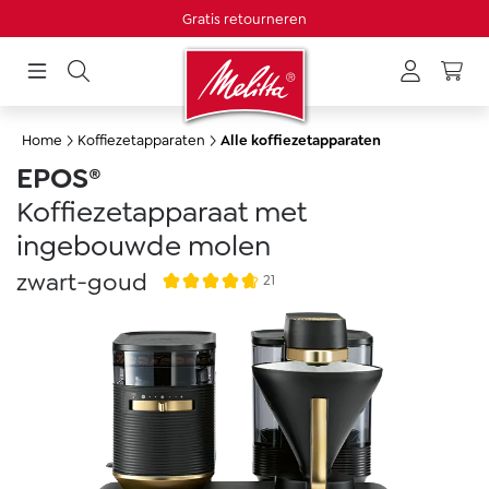
Minimale bestelwaarde 20€
Gratis retourneren
hoofdinhoud
Home
Koffiezetapparaten
Alle koffiezetapparaten
EPOS®
Koffiezetapparaat met
ingebouwde molen
zwart-goud
21
Gemiddelde waardering van 4.6 van 5 ster
Afbeeldingengalerij overslaan