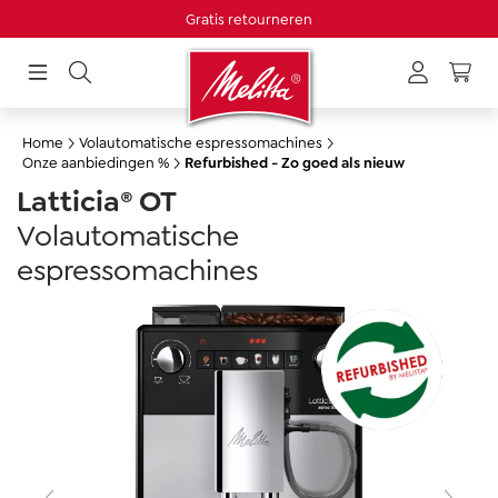
Gratis retourneren
hoofdinhoud
Home
Volautomatische espressomachines
Onze aanbiedingen %
Refurbished - Zo goed als nieuw
Latticia® OT
Volautomatische
espressomachines
Afbeeldingengalerij overslaan