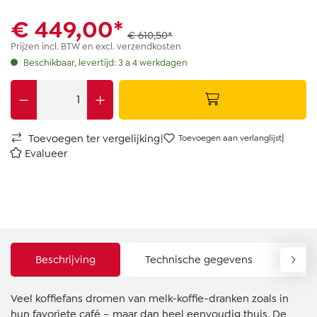
€ 449,00*
€ 610,50*
Prijzen incl. BTW en excl. verzendkosten
Beschikbaar, levertijd: 3 a 4 werkdagen
|
|
Toevoegen ter vergelijking
Toevoegen aan verlanglijst
Evalueer
Beschrijving
Technische gegevens
Do
Veel koffiefans dromen van melk-koffie-dranken zoals in
hun favoriete café – maar dan heel eenvoudig thuis. De