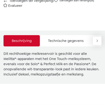
|
|
Toevoegen ter vergelijking
Toevoegen aan verlanglijst
Evalueer
Beschrijving
Technische gegevens
Do
Dit rechthoekige melkreservoir is geschikt voor alle
Melitta®-apparaten met het One Touch-melksysteem,
evenals voor de Solo® & Perfect Milk en de Passione®. De
onopvallende wit-transparante-look past in iedere keuken.
Inclusief deksel, melkopzuigstaafje en melkslang.