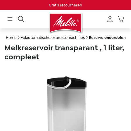
Gratis retourneren
hoofdinhoud
Home
Volautomatische espressomachines
Reserve onderdelen
Melkreservoir transparant , 1 liter,
compleet
Afbeeldingengalerij overslaan