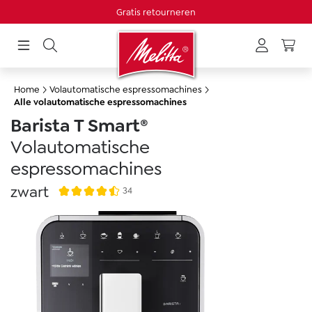
Minimale bestelwaarde 20€
Gratis retourneren
hoofdinhoud
Home
Volautomatische espressomachines
Alle volautomatische espressomachines
Barista T Smart®
Volautomatische
espressomachines
zwart
34
Gemiddelde waardering van 4.4 van 5 sterren
Afbeeldingengalerij overslaan