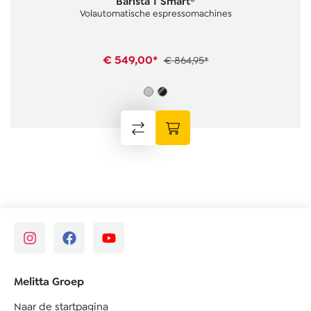
Barista T Smart®
Volautomatische espressomachines
€ 549,00*
€ 864,95*
Melitta Groep
Naar de startpagina